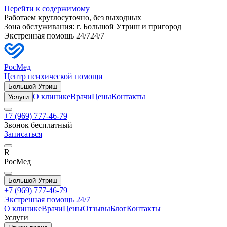
Перейти к содержимому
Работаем круглосуточно, без выходных
Зона обслуживания: г.
Большой Утриш
и пригород
Экстренная помощь 24/7
24/7
РосМед
Центр психической помощи
Большой Утриш
О клинике
Врачи
Цены
Контакты
Услуги
+7 (969) 777-46-79
Звонок бесплатный
Записаться
R
РосМед
Большой Утриш
+7 (969) 777-46-79
Экстренная помощь 24/7
О клинике
Врачи
Цены
Отзывы
Блог
Контакты
Услуги